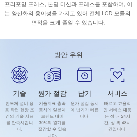
프리포밍 프레스, 본딩 머신과 프레스를 포함하며, 이
는 양산화의 용이성을 가지고 있어 전체 LCD 모듈의 
면적을 크게 줄일 수 있습니다.
방안 우위
기술
원가 절감
납기
서비스
반도체 설비 응
기술지표 충족
원가 절감 동시
빠르고 효율적
용 작업 현장 조
동시에 일본계
에 납기가 빠릅
인 서비스 대응
건의 기술 지표
브랜드 대비
니다.
은 성 내 24시
를 만족시킵니
30%의 원가를
간, 성 외 48시
다.
절감할 수 있습
간입니다.
니다.