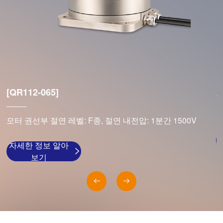
[
[QR112-065]
모
모터 권선부 절연 레벨: F종, 절연 내전압: 1분간 1500V
자세한 정보 알아
보기